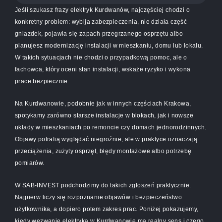
Jeśli szukasz frazy elektryk Kurdwanów, najczęściej chodzi o
konkretny problem: wybija zabezpieczenia, nie działa część
gniazdek, pojawia się zapach przegrzanego osprzętu albo
planujesz modernizację instalacji w mieszkaniu, domu lub lokalu.
W takich sytuacjach nie chodzi o przypadkową pomoc, ale o
fachowca, który oceni stan instalacji, wskaże ryzyko i wykona
prace bezpiecznie.
Na Kurdwanowie, podobnie jak w innych częściach Krakowa,
spotykamy zarówno starsze instalacje w blokach, jak i nowsze
układy w mieszkaniach po remoncie czy domach jednorodzinnych.
Objawy potrafią wyglądać niegroźnie, ale w praktyce oznaczają
przeciążenia, zużyty osprzęt, błędy montażowe albo potrzebę
pomiarów.
W SAB-INVEST podchodzimy do takich zgłoszeń praktycznie.
Najpierw liczy się rozpoznanie objawów i bezpieczeństwo
użytkownika, a dopiero potem zakres prac. Poniżej pokazujemy,
kiedy wezwanie elektryka w Kurdwanowie ma realny sens i czego