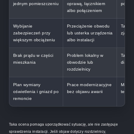
jednym pomieszczeniu
oprawą, łącznikiem
powta
albo połączeniem
Wybijanie
Przeciążenie obwodu
Tak, s
zabezpieczeń przy
lub usterka urządzenia
zjawis
większym obciążeniu
albo instalacji
Brak prądu w części
Problem lokalny w
Tak, p
mieszkania
obwodzie lub
diagno
rozdzielnicy
Plan wymiany
Prace modernizacyjne
Można
oświetlenia i gniazd po
bez objawu awarii
termin
remoncie
Taka ocena pomaga uporządkować sytuację, ale nie zastępuje
sprawdzenia instalacji. Jeśli objaw dotyczy rozdzielnicy,