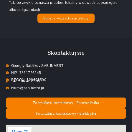
Tak, bo zwykle oznacza problem lokalny w obwodzie, osprzęcie
albo połączeniach.
Zobacz wszystkie artykuły
Skontaktuj się
Georgiy Sablikov SAB-INVEST
NIP:
7
8
6
1
7
2
6
2
4
5
REGON:
5
2
0
6
9
5
5
9
0
+
4
8
6
0
6
4
0
2
5
9
5
biuro@sabinvest.pl
Formularz kontaktowy - Fotowoltaika
Formularz kontaktowy - Elektryka