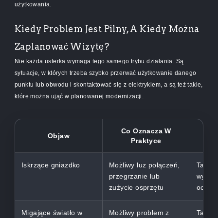
użytkowania.
Kiedy Problem Jest Pilny, A Kiedy Można
Zaplanować Wizytę?
Nie każda usterka wymaga tego samego trybu działania. Są
sytuacje, w których trzeba szybko przerwać użytkowanie danego
punktu lub obwodu i skontaktować się z elektrykiem, a są też takie,
które można ująć w planowanej modernizacji.
Co Oznacza W
Czy 
Objaw
Praktyce
Iskrzące gniazdko
Możliwy luz połączeń,
Tak, t
przegrzanie lub
wymag
zużycie osprzętu
oceny
Migające światło w
Możliwy problem z
Tak, je