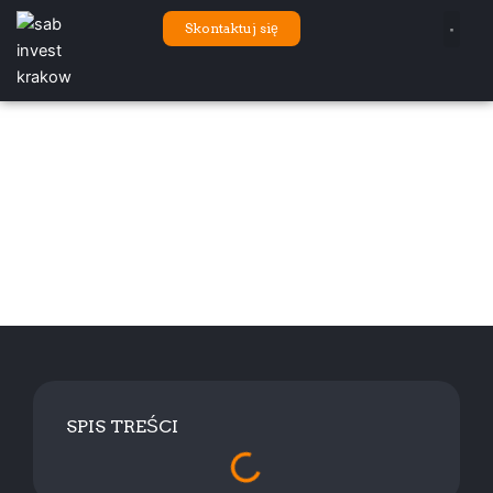
Przejdź
Skontaktuj się
do
treści
ELEKTRYK KURDWANÓW – KIEDY
WARTO WEZWAĆ FACHOWCA?
SPIS TREŚCI