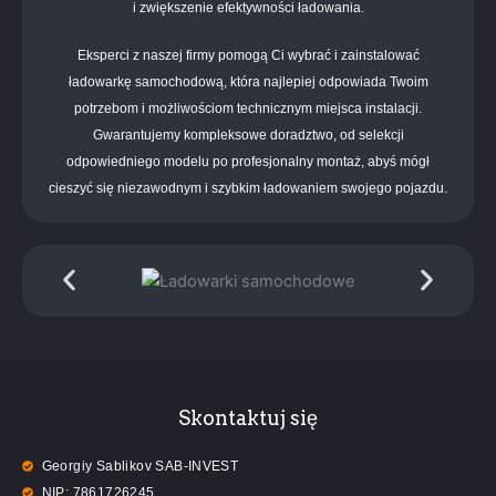
i zwiększenie efektywności ładowania.
Eksperci z naszej firmy pomogą Ci wybrać i zainstalować
ładowarkę samochodową, która najlepiej odpowiada Twoim
potrzebom i możliwościom technicznym miejsca instalacji.
Gwarantujemy kompleksowe doradztwo, od selekcji
odpowiedniego modelu po profesjonalny montaż, abyś mógł
cieszyć się niezawodnym i szybkim ładowaniem swojego pojazdu.
Skontaktuj się
Georgiy Sablikov SAB-INVEST
NIP:
7
8
6
1
7
2
6
2
4
5