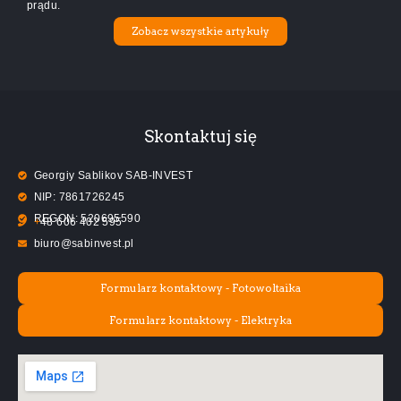
prądu.
Zobacz wszystkie artykuły
Skontaktuj się
Georgiy Sablikov SAB-INVEST
NIP:
7
8
6
1
7
2
6
2
4
5
REGON:
5
2
0
6
9
5
5
9
0
+
4
8
6
0
6
4
0
2
5
9
5
biuro@sabinvest.pl
Formularz kontaktowy - Fotowoltaika
Formularz kontaktowy - Elektryka