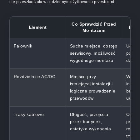
nie przeszkadzała w codziennym użytkowaniu przestrzeni.
Co Sprawdzić Przed
Element
Dlac
Montażem
Falownik
Suche miejsce, dostęp
Ułatwi
serwisowy, możliwość
późnie
wygodnego montażu
działa
Rozdzielnice AC/DC
Miejsce przy
Wpływ
istniejącej instalacji i
instalac
logiczne prowadzenie
bezpi
przewodów
układ
Trasy kablowe
Długość, przejścia
Ogran
przez budynek,
prowi
estetyka wykonania
rozwią
trwał