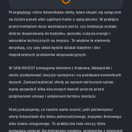
Przeglądając różne fotowoltaika oferty, łatwo skupić się wyłącznie
na liczbie paneli albo ogólnym haśle o opłacalności. W praktyce
przed montażem dużo ważniejsze jest to, czy instalacja została
dobrze dopasowana do budynku, sposobu zużycia energii i
warunków technicznych na miejscu. To właśnie te elementy
decydują, czy cały układ będzie działał stabilnie i bez
niepotrzebnych problemów eksploatacyjnych.
W SAB-INVEST pomagamy klientom z Krakowa, Małopolski i
okolic podejmować decyzje spokojnie i na podstawie konkretnych
danych. Zamiast wybierać ofertę po samym skróconym opisie,
lepiej sprawdzić kilka kluczowych kwestii jeszcze przed
podpisaniem umowy i ustaleniem terminu montażu.
Niżej pokazujemy, co realnie warto ocenić, jeśli porównujesz
oferty fotowoltaiki dla domu jednorodzinnego, budynku firmowego
albo lokalu usługowego. To praktyczna lista rzeczy, które
pomagają uniknąć źle dobranego systemu, problemów z miejscem