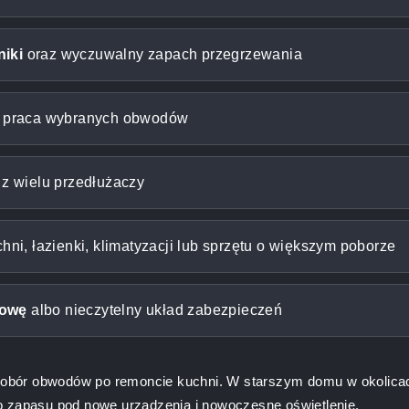
niki
oraz wyczuwalny zapach przegrzewania
a praca wybranych obwodów
 z wielu przedłużaczy
hni, łazienki, klimatyzacji lub sprzętu o większym poborze
dowę
albo nieczytelny układ zabezpieczeń
obór obwodów po remoncie kuchni. W starszym domu w okolicac
nego zapasu pod nowe urządzenia i nowoczesne oświetlenie.