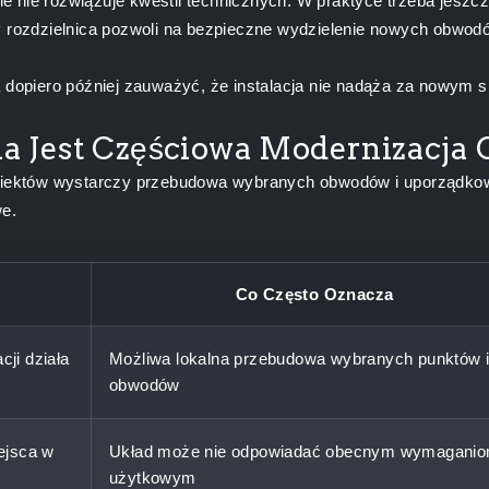
 ale nie rozwiązuje kwestii technicznych. W praktyce trzeba jesz
 czy rozdzielnica pozwoli na bezpieczne wydzielenie nowych obwod
 a dopiero później zauważyć, że instalacja nie nadąża za nowy
bna Jest Częściowa Modernizacj
obiektów wystarczy przebudowa wybranych obwodów i uporządkowa
we.
Co Często Oznacza
ji działa
Możliwa lokalna przebudowa wybranych punktów 
obwodów
iejsca w
Układ może nie odpowiadać obecnym wymagani
użytkowym