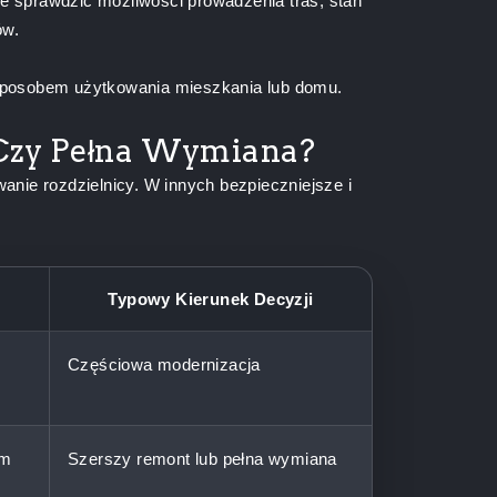
cze sprawdzić możliwości prowadzenia tras, stan
ów.
m sposobem użytkowania mieszkania lub domu.
a Czy Pełna Wymiana?
nie rozdzielnicy. W innych bezpieczniejsze i
Typowy Kierunek Decyzji
i
Częściowa modernizacja
om
Szerszy remont lub pełna wymiana