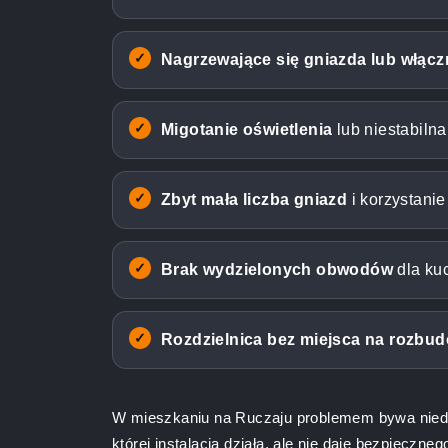
Nagrzewające się gniazda lub włącz
Migotanie oświetlenia
lub niestabiln
Zbyt mała liczba gniazd
i korzystanie
Brak wydzielonych obwodów
dla kuc
Rozdzielnica bez miejsca na rozbu
W mieszkaniu na Ruczaju problemem bywa nied
której instalacja działa, ale nie daje bezpiecz