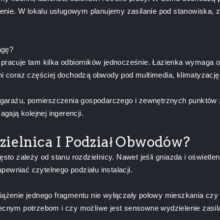
nie. W lokalu usługowym planujemy zasilanie pod stanowiska, za
agę?
o pracuje tam kilka odbiorników jednocześnie. Łazienka wymaga 
ni coraz częściej dochodzą obwody pod multimedia, klimatyzację, 
arażu, pomieszczenia gospodarczego i zewnętrznych punktów za
ają kolejnej ingerencji.
zielnica I Podział Obwodów?
sto zależy od stanu rozdzielnicy. Nawet jeśli gniazda i oświetlen
ewniać czytelnego podziału instalacji.
ciążenie jednego fragmentu nie wyłączały połowy mieszkania czy
ym potrzebom i czy możliwe jest sensowne wydzielenie zasilan