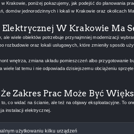
ej w Krakowie, poniżej pokazujemy, jak podejść do planowania prac
ń, domów jednorodzinnych i lokali w Krakowie oraz okolicach Ma
i Elektrycznej W Krakowie Ma S
, ale wiele obiektów potrzebuje przynajmniej modernizacji wyb
 rozbudowie oraz lokali usługowych, które zmieniły sposób uży
emont wnętrza, zmiana układu pomieszczeń albo przygotowanie
na wiele lat temu i nie odpowiada dzisiejszemu obciążeniu sprzę
 Że Zakres Prac Może Być Więks
to, co widać na ścianie, ale też na objawy eksploatacyjne. To on
 instalacji elektrycznej.
alnym użytkowaniu kilku urządzeń