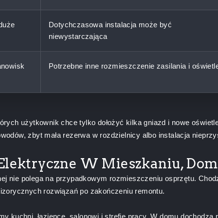
duże
Dotychczasowa instalacja może być
niewystarczająca
anowisk
Potrzebne inne rozmieszczenie zasilania i oświetl
ych użytkownik chce tylko dołożyć kilka gniazd i nowe oświetle
obwodów, zbyt mała rezerwa w rozdzielnicy albo instalacja niepr
Elektryczne W Mieszkaniu, Dom
nej nie polega na przypadkowym rozmieszczeniu osprzętu. Chodz
izorycznych rozwiązań po zakończeniu remontu.
 kuchni, łazience, salonowi i strefie pracy. W domu dochodzą p