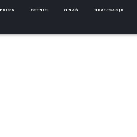
TAIKA
OPINIE
O NAS
REALIZACJE
CJI ELEKTRYCZNEJ KRAKÓW –
ZAKRES PRAC?